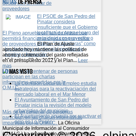
NOTAS
DE PRENSA
El PSOE de San Pedro del
Pinatar considera
insuficiente que el Gobierno
local actúe contra el paro del
El Pleno aprueba el Plan de Ajuste que
municipio con proyectos o
permitirá financiar la deuda con un millar
planes “incubadoras” como
de proveedores
El Plan de Ajuste
los denomina el concejal popular de
aprobado hoy mantiene las políticas de
empleo y formación.
ahorro y contención del gasto reflejadas
Miércoles, 20 Junio 2012
en el presupuesto 2012 y el Plan...
Leer
El PSOE de San Pedro del Pinatar
mas
LO
MAS VISTO
considera insuficiente que el Gobierno
local actúe contra el paro del municipio
con proyectos o planes...
Leer mas...
La Comisión Local de Empleo estudia
OBRAS SON AMORES
estrategias para la reactivaciación del
Miércoles, 20 Junio 2012
mercado laboral en el Mar Menor
Cuando en el pasado pleno
El Ayuntamiento de San Pedro del
se debatió la moción
Pinatar inicia la revisión del modelo
presentada por UPYD, y
urbanístico del municipio
Más de un centenar de personas
DPI, donde proponíamos la
El Ayuntamiento apuesta por reactivar el
participan en las charlas informativas
renuncia de la paga extra de los concejales
ocio en Lo Pagán
impartidas por la O.M.I.C.
La Oficina
con...
Leer mas...
Municipal de Información al Consumidor
SOLIDARIDAD MAL
Copyright © 2026. elpin
(O.M.I.C.) ha programado durante el mes