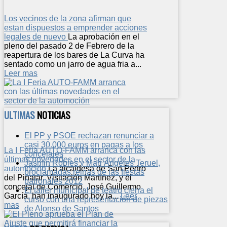
Los vecinos de la zona afirman que
estan dispuestos a emprender acciones
legales de nuevo
La aprobación en el
pleno del pasado 2 de Febrero de la
reapertura de los bares de La Curva ha
sentado como un jarro de agua fria a...
Leer mas
ULTIMAS
NOTICIAS
El PP y PSOE rechazan renunciar a
casi 30.000 euros en pagas a los
La I Feria AUTO-FAMM arranca con las
concejales
últimas novedades en el sector de la
Jasmin Robles y Mari Ángeles Teruel,
automoción
La alcaldesa de San Pedro
proclamadas reinas de las fiestas
del Pinatar, Visitación Martínez, y el
patronales 2012
concejal de Comercio, José Guillermo
El taller municipal de teatro cierra el
García, han inaugurado hoy la...
Leer
curso con una representación de piezas
mas
de Alonso de Santos