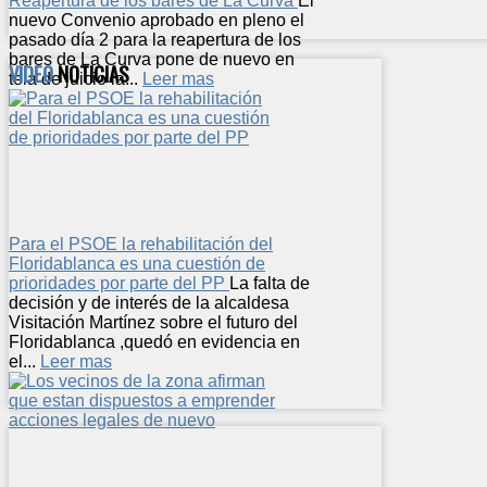
Reapertura de los bares de La Curva
El
nuevo Convenio aprobado en pleno el
pasado día 2 para la reapertura de los
bares de La Curva pone de nuevo en
VIDEO
NOTICIAS
tela de juicio la...
Leer mas
Para el PSOE la rehabilitación del
Floridablanca es una cuestión de
prioridades por parte del PP
La falta de
decisión y de interés de la alcaldesa
Visitación Martínez sobre el futuro del
Floridablanca ,quedó en evidencia en
el...
Leer mas