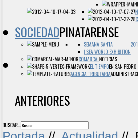
N
SOCIEDAD
PINATARENSE
SEMANA SANTA
201
I SEA WORLD EXHIBITION
COMARCAL
NOTICIAS
EL TIEMPO
EN SAN PEDRO 
AGENCIA TRIBUTARIA
ADMINISTRACI
ANTERIORES
BUSCAR...
Portada
//
Actualidad
//