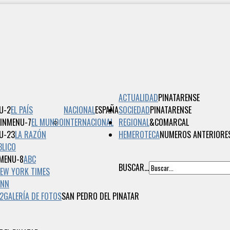
ACTUALIDAD
PINATARENSE
EL PAÍS
NACIONAL
ESPAÑA
SOCIEDAD
PINATARENSE
EL MUNDO
INTERNACIONAL
REGIONAL
&COMARCAL
LA RAZÓN
HEMEROTECA
NUMEROS ANTERIORE
BLICO
ABC
BUSCAR...
EW YORK TIMES
CNN
2
GALERÍA DE FOTOS
SAN PEDRO DEL PINATAR