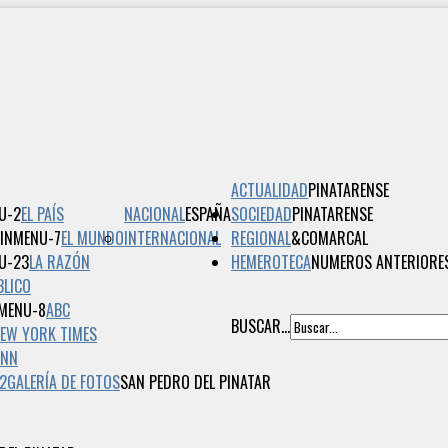
ACTUALIDAD
PINATARENSE
EL PAÍS
NACIONAL
ESPAÑA
SOCIEDAD
PINATARENSE
EL MUNDO
INTERNACIONAL
REGIONAL
&COMARCAL
LA RAZÓN
HEMEROTECA
NUMEROS ANTERIORE
BLICO
ABC
BUSCAR...
EW YORK TIMES
CNN
2
GALERÍA DE FOTOS
SAN PEDRO DEL PINATAR