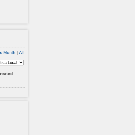
is Month
|
All
reated