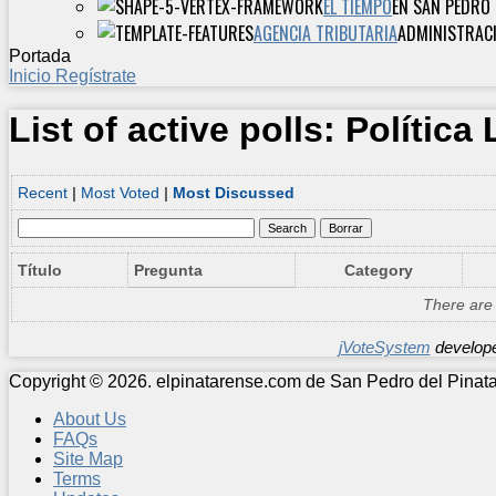
EL TIEMPO
EN SAN PEDRO 
AGENCIA TRIBUTARIA
ADMINISTRACI
Portada
Inicio
Regístrate
List of active polls: Política
Recent
|
Most Voted
|
Most Discussed
Título
Pregunta
Category
There are n
jVoteSystem
develop
Copyright © 2026. elpinatarense.com de San Pedro del Pinat
About Us
FAQs
Site Map
Terms